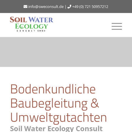
info@sweconsult.de
|
+49 (0) 721 50957212
Bodenkundliche
Baubegleitung
&
Umweltgutachten
Soil Water Ecology Consult